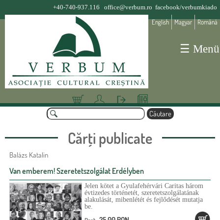
Jump to navigation
+40-740-937.116
office@verbum.ro
facebook/verbumkiado
English
Magyar
Română
☰ Menü
Coş
Deta
Aute
Olva
C
lii
ntifi
sósa
ă
F
cont
care
rok
u
Cărţi publicate
o
t
a
r
Balázs Katalin
r
m
P
e
Van emberem! Szeretetszolgálat Erdélyben
u
a
Jelen kötet a Gyulafehérvári Caritas három
l
g
évtizedes történetét, szeretetszolgálatának
alakulását, mibenlétét és fejlődését mutatja
a
i
be.
r
n
25,00 RON