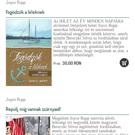
Joyce Rupp
Fogódzók a léleknek
Az IHLET AZ ÉV MINDEN NAPJÁRA
alcímmel fémjelzett kötet Joyce Rupp
amerikai lelkiségi író és szerzetesnő
kiadónknál megjelent ötödik könyve, amely
szintén Bereczki Silvia sa fordításában tárul
elénk. A mindennapok során lehet, hogy
csak egy-egy jó szó, gondolat kell elérjen
bennünket ahhoz, hogy meglássuk az utat, a
továbblépés lehetőségét.
30,00 RON
Preţ:
Joyce Rupp
Repülj, míg vannak szárnyaid!
Megjelent Joyce Rupp szervita nővér,
lelkiségi író negyedik kötete magyarul
Bereczki Silvia segítőnővér fordításában,
amely az írónő édesanyától tanultakat