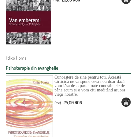
Preţ:
d
i
e
c
ă
u
t
a
Ildikó Homa
r
Psihoterapie din evanghelie
e
Cunoaștere de sine pentru toți. Această
cărticică ne va spune ceva nou doar dacă
vom lăsa de-o parte toate cunoștințele de
până acum și o vom citi meditând asupra
vieții noastre.
25,00 RON
Preţ: