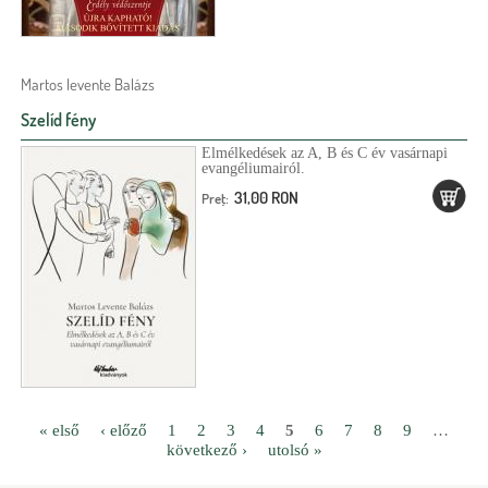
Martos levente Balázs
Szelíd fény
Elmélkedések az A, B és C év vasárnapi
evangéliumairól.
31,00 RON
Preţ:
« első
‹ előző
1
2
3
4
5
6
7
8
9
…
következő ›
utolsó »