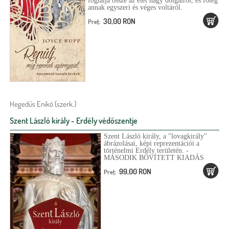
foglalja össze az élet nagy dolgairól, és főleg
annak egyszeri és véges voltáról.
30,00 RON
Preţ:
Hegedűs Enikő (szerk.)
Szent László király - Erdély védőszentje
Szent László király, a "lovagkirály"
ábrázolásai, képi reprezentációi a
történelmi Erdély területén. -
MÁSODIK BŐVÍTETT KIADÁS
99,00 RON
Preţ: