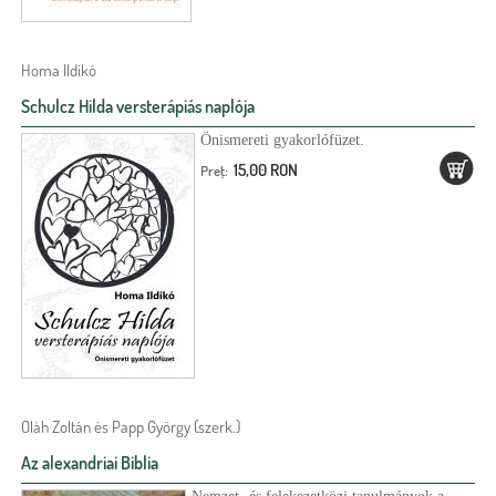
Homa Ildikó
Schulcz Hilda versterápiás naplója
Önismereti gyakorlófüzet.
15,00 RON
Preţ:
Oláh Zoltán és Papp György (szerk.)
Az alexandriai Biblia