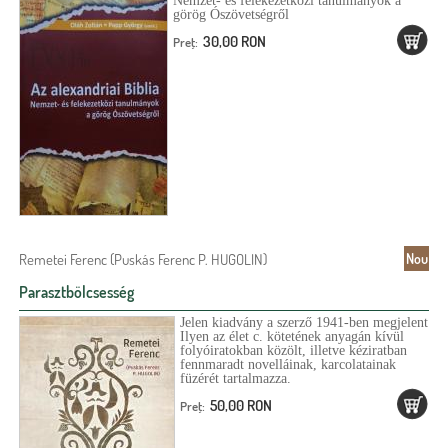
Nemzet- és felekezetközi tanulmányok a
görög Ószövetségről
30,00 RON
Preţ:
Remetei Ferenc (Puskás Ferenc P. HUGOLIN)
Nou
Parasztbölcsesség
Jelen kiadvány a szerző 1941-ben megjelent
Ilyen az élet c. kötetének anyagán kívül
folyóiratokban közölt, illetve kéziratban
fennmaradt novelláinak, karcolatainak
füzérét tartalmazza.
50,00 RON
Preţ: