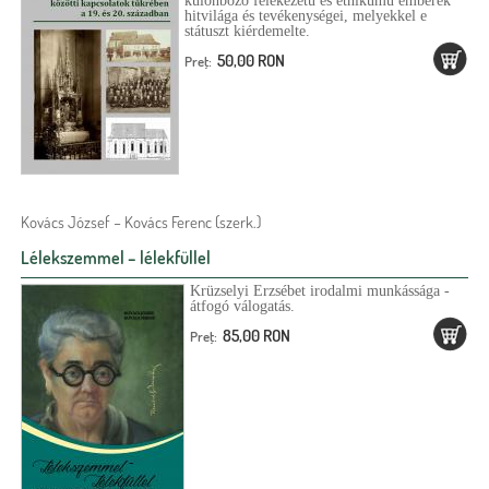
különböző felekezetű és etnikumú emberek
hitvilága és tevékenységei, melyekkel e
státuszt kiérdemelte.
50,00 RON
Preţ:
Kovács József – Kovács Ferenc (szerk.)
Lélekszemmel – lélekfüllel
Krüzselyi Erzsébet irodalmi munkássága -
átfogó válogatás.
85,00 RON
Preţ: