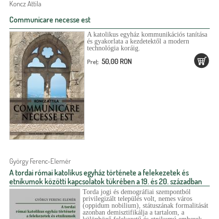
Koncz Attila
Communicare necesse est
A katolikus egyház kommunikációs tanítása
és gyakorlata a kezdetektől a modern
technológia koráig.
50,00 RON
Preţ:
György Ferenc-Elemér
A tordai római katolikus egyház története a felekezetek és
etnikumok közötti kapcsolatok tükrében a 19. és 20. században
Torda jogi és demográfiai szempontból
privilegizált település volt, nemes város
(oppidum nobilium), státuszának formalitását
azonban demisztifikálja a tartalom, a