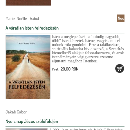
Marie-Noëlle Thabut
Nou
A váratlan Isten felfedezésén
Isten a meglepetések, a "mindig nagyobb,
több" istenképzetek Istene, vagyis amit el
tudunk róla gondolni. Erre a találkozásra,
spirituális kalandra hív a szerző, a Szentírás
kiemelkedő alakjait felsorakoztatva, és azok
istenélményein végigvezetve szeretne
eljuttatni magához Istenhez.
20,00 RON
Preţ:
Jakab Gábor
Nyolc nap Jézus szülőföldjén