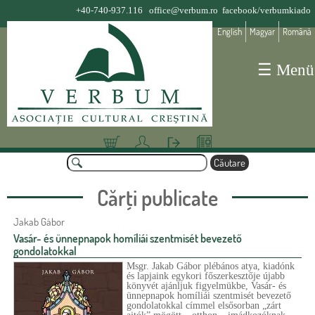
Jump to navigation
+40-740-937.116
office@verbum.ro
facebook/verbumkiado
English
Magyar
Română
☰ Menü
Coş
Deta
Aute
Olva
C
lii
ntifi
sósa
ă
F
cont
care
rok
u
Cărţi publicate
o
t
a
r
Jakab Gábor
r
m
P
e
Vasár- és ünnepnapok homíliái szentmisét bevezető
gondolatokkal
u
a
Msgr. Jakab Gábor plébános atya, kiadónk
l
g
és lapjaink egykori főszerkesztője újabb
könyvét ajánljuk figyelmükbe, Vasár- és
a
i
ünnepnapok homíliái szentmisét bevezető
gondolatokkal címmel elsősorban „zárt
r
n