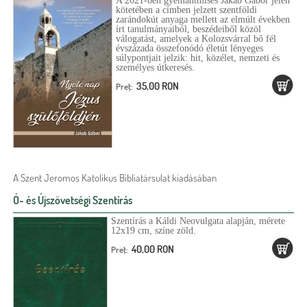
A 2021-ben gyémántmisés Jakab Gábor jelen
kötetében a címben jelzett szentföldi
zarándokút anyaga mellett az elmúlt években
írt tanulmányaiból, beszédeiből közöl
válogatást, amelyek a Kolozsvárral bő fél
évszázada összefonódó életút lényeges
súlypontjait jelzik: hit, közélet, nemzeti és
személyes útkeresés.
35,00 RON
Preţ:
A Szent Jeromos Katolikus Bibliatársulat kiadásában
Ó- és Újszövetségi Szentírás
Szentírás a Káldi Neovulgata alapján, mérete
12x19 cm, színe zöld.
40,00 RON
Preţ: