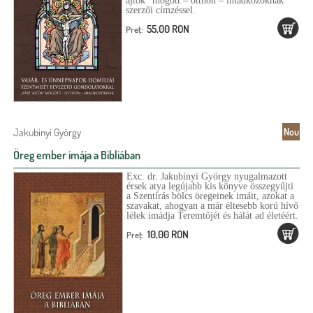
ajtók” mögött – otthon – imádkozóknak
d
szerzői címzéssel.
i
55,00 RON
e
Preţ:
c
ă
u
t
a
Jakubinyi György
Nou
r
Öreg ember imája a Bibliában
e
Exc. dr. Jakubinyi György nyugalmazott
érsek atya legújabb kis könyve összegyűjti
a Szentírás bölcs öregeinek imáit, azokat a
szavakat, ahogyan a már éltesebb korú hívő
lélek imádja Teremtőjét és hálát ad életéért.
10,00 RON
Preţ: