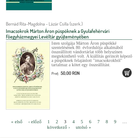
Bernád Rita-Magdolna - Lázár Csilla (szerk.)
Imacsokrok Márton Áron püspöknek a Gyulafehérvári
Főegyházmegyei Levéltár gyűjteményében
Isten szolgája Márton Áron püspökké
szentelésének 80. évfordulója alkalmából
összeállított vándortárlat több helyszínen
megtekinthető volt. A kiállítás gerincét képező
a püspöknek felajánlott "imacsokrokból"
tartalmaz a kötet egy összeállítást.
50,00 RON
Preţ:
« első
‹ előző
1
2
3
4
5
6
7
8
9
…
következő ›
utolsó »