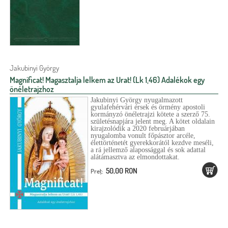
Jakubinyi György
Magnificat! Magasztalja lelkem az Urat! (Lk 1,46) Adalékok egy
önéletrajzhoz
Jakubinyi György nyugalmazott
gyulafehérvári érsek és örmény apostoli
kormányzó önéletrajzi kötete a szerző 75.
születésnapjára jelent meg. A kötet oldalain
kirajzolódik a 2020 februárjában
nyugalomba vonult főpásztor arcéle,
élettörténetét gyerekkorától kezdve meséli,
a rá jellemző alapossággal és sok adattal
alátámasztva az elmondottakat.
50,00 RON
Preţ: