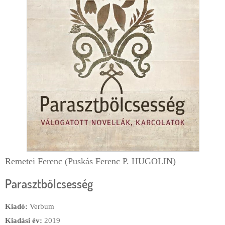
d
e
c
ă
u
t
a
r
e
Remetei Ferenc (Puskás Ferenc P. HUGOLIN)
Parasztbölcsesség
Kiadó:
Verbum
Kiadási év:
2019