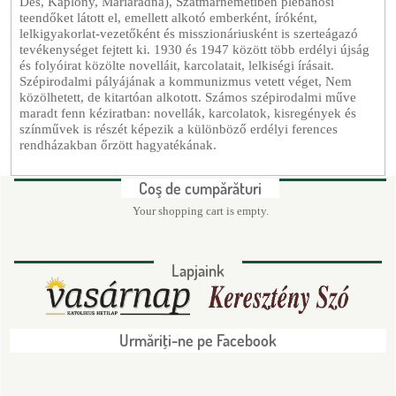
Dés, Kaplony, Máriaradna), Szatmárnémetiben plébánosi
teendőket látott el, emellett alkotó emberként, íróként,
lelkigyakorlat-vezetőként és misszionáriusként is szerteágazó
tevékenységet fejtett ki. 1930 és 1947 között több erdélyi újság
és folyóirat közölte novelláit, karcolatait, lelkiségi írásait.
Szépirodalmi pályájának a kommunizmus vetett véget, Nem
közölhetett, de kitartóan alkotott. Számos szépirodalmi műve
maradt fenn kéziratban: novellák, karcolatok, kisregények és
színművek is részét képezik a különböző erdélyi ferences
rendházakban őrzött hagyatékának.
Coş de cumpărături
Your shopping cart is empty.
Lapjaink
Urmăriţi-ne pe Facebook