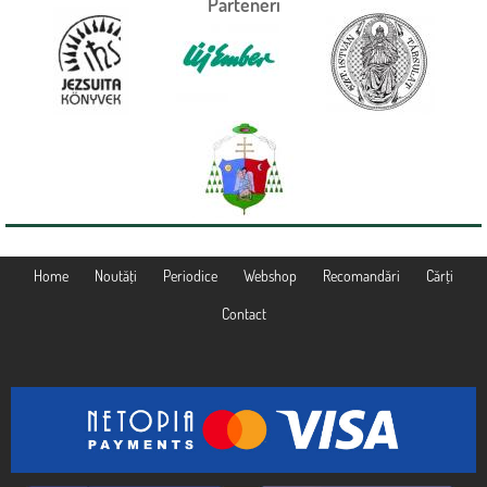
Parteneri
Home
Noutăţi
Periodice
Webshop
Recomandări
Cărţi
Contact