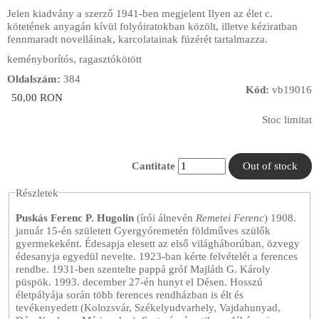
Jelen kiadvány a szerző 1941-ben megjelent Ilyen az élet c.
kötetének anyagán kívül folyóiratokban közölt, illetve kéziratban
fennmaradt novelláinak, karcolatainak füzérét tartalmazza.
keményborítós, ragasztókötött
Oldalszám:
384
Kód:
vb19016
50,00 RON
Stoc limitat
Cantitate
Részletek
Puskás Ferenc P. Hugolin
(írói álnevén
Remetei Ferenc
) 1908.
január 15-én született Gyergyóremetén földműves szülők
gyermekeként. Édesapja elesett az első világháborúban, özvegy
édesanyja egyedül nevelte. 1923-ban kérte felvételét a ferences
rendbe. 1931-ben szentelte pappá gróf Majláth G. Károly
püspök. 1993. december 27-én hunyt el Désen. Hosszú
életpályája során több ferences rendházban is élt és
tevékenyedett (Kolozsvár, Székelyudvarhely, Vajdahunyad,