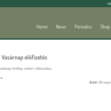
Jump to navigation
+4
Home
News
Periodics
Shop
 Vasárnap előfizetés
asárnap hetilap online változatára.
ve
Kód:
90-napr