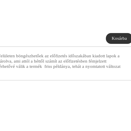
 felületen böngészhetőek az előfizetés időszakában kiadott lapok a
rolva, ami attól a héttől számít az előfizetésben fémjelzett
rhetővé válik a termék friss példánya, tehát a nyomtatott változat