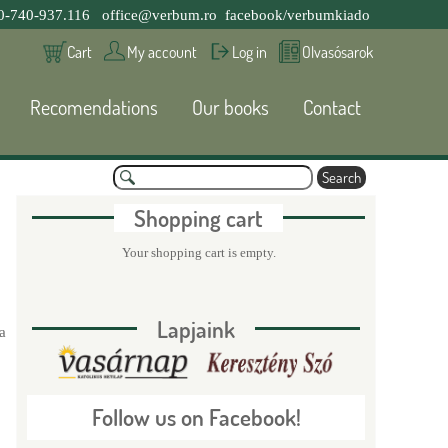
0-740-937.116
office@verbum.ro
facebook/verbumkiado
Cart
My account
Log in
Olvasósarok
Recomendations
Our books
Contact
S
e
S
a
Shopping cart
r
c
e
Your shopping cart is empty.
h
a
Lapjaink
a
r
c
Follow us on Facebook!
h