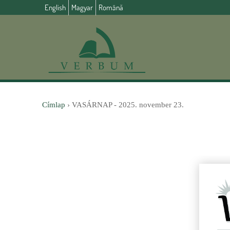
English
Magyar
Română
Címlap
›
VASÁRNAP - 2025. november 23.
J
e
l
e
n