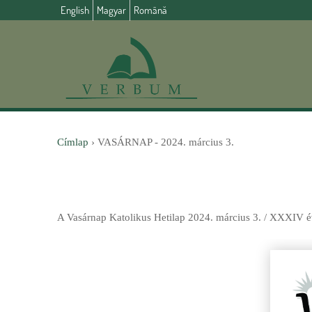
English
Magyar
Română
Címlap
›
VASÁRNAP - 2024. március 3.
J
e
A Vasárnap Katolikus Hetilap 2024. március 3. / XXXIV évf
l
e
n