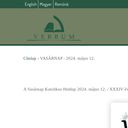
English
Magyar
Română
Címlap
›
VASÁRNAP - 2024. május 12.
J
e
A Vasárnap Katolikus Hetilap 2024. május 12. / XXXIV évf.
l
e
n