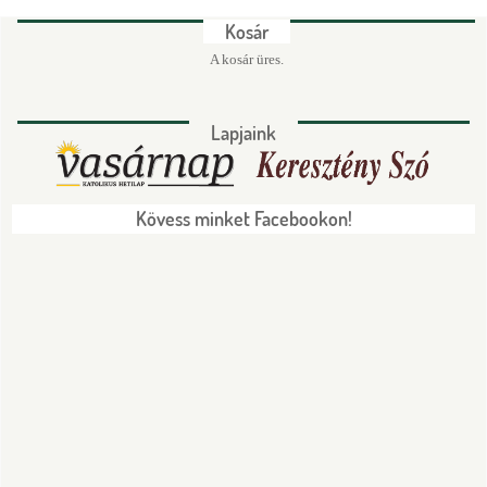
d
Kosár
a
A kosár üres.
l
a
Lapjaink
k
Kövess minket Facebookon!