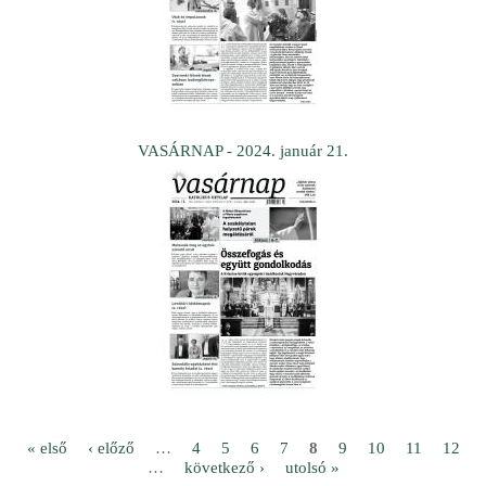
VASÁRNAP - 2024. január 21.
O
« első
‹ előző
…
4
5
6
7
8
9
10
11
12
…
következő ›
utolsó »
l