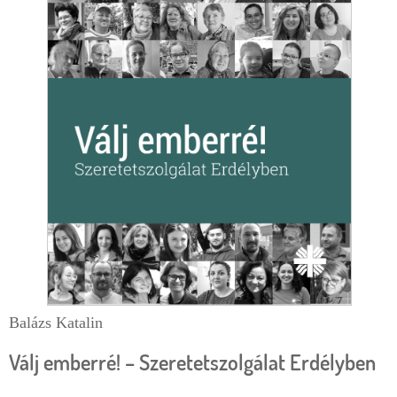
e
r
g
l
i
a
h
p
e
l
y
Balázs Katalin
Válj emberré! – Szeretetszolgálat Erdélyben