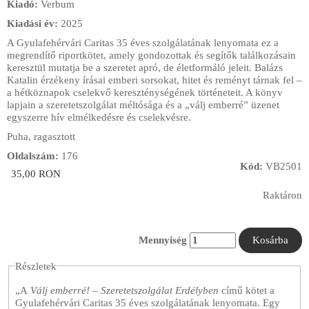
Kiadó:
Verbum
Kiadási év:
2025
A Gyulafehérvári Caritas 35 éves szolgálatának lenyomata ez a
megrendítő riportkötet, amely gondozottak és segítők találkozásain
keresztül mutatja be a szeretet apró, de életformáló jeleit. Balázs
Katalin érzékeny írásai emberi sorsokat, hitet és reményt tárnak fel –
a hétköznapok cselekvő kereszténységének történeteit. A könyv
lapjain a szeretetszolgálat méltósága és a „válj emberré” üzenet
egyszerre hív elmélkedésre és cselekvésre.
Puha, ragasztott
Oldalszám:
176
Kód:
VB2501
35,00 RON
Raktáron
Mennyiség
Részletek
„A
Válj emberré! – Szeretetszolgálat Erdélyben
című kötet a
Gyulafehérvári Caritas 35 éves szolgálatának lenyomata. Egy