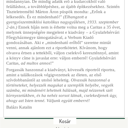
mindannyian. De mindig adatik erő a kudarcokból való
felálláshoz, a továbblépéshez, az újabb építkezésekhez. Szintén
Tiszteletreméltó Márton Áron püspök mondta: „Erőnk a
lelkesedés. És ez mindenható!”
(Elhangzott a
gyergyószentmiklósi katolikus nagygyűlésen, 1933. szeptember
2-án.)
Ennek híján nem is érhette volna meg a Caritas a 35 évet,
melynek ünnepségére megjelent e kiadvány – a Gyulafehérvári
Főegyházmegye támogatásával, a Verbum Kiadó
gondozásában. Aki e „mindenható erőből” szeretne mintát
venni, annak ajánlom ezt a riportkötetet. Kívánom, hogy
olvasva értsen a tettekből, váljon cselekvő kereszténnyé, amint
a könyv címe is javaslat erre: váljon emberré! Gyulafehérvári
Caritas,
ad multos annos
!”
Forgassák haszonnal a kiadványt, kövessék riportról riportra,
amint a találkozások végigvezetnek az életen, az első
szívdobbanástól az utolsó leheletig.
Olvassák haszonnal a
történeteket, helyezzék magukat a szereplők helyébe, vegyék
számba, mi mindenért lehetnek hálásak, majd nézzenek szét
környezetükben, és ha nehéz sorsot látnak, cselekedjenek úgy,
ahogy azt Isten tenné. Váljunk együtt emberré!
Balázs Katalin
Kosár