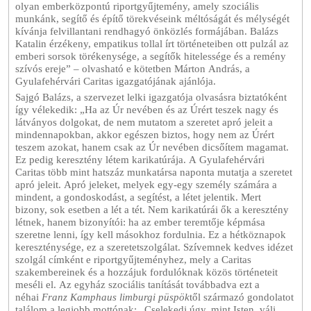
olyan emberközpontú riportgyűjtemény, amely szociális
munkánk, segítő és építő törekvéseink méltóságát és mélységét
kívánja felvillantani rendhagyó önközlés formájában. Balázs
Katalin érzékeny, empatikus tollal írt történeteiben ott pulzál az
emberi sorsok törékenysége, a segítők hitelessége és a remény
szívós ereje” – olvasható e kötetben Márton András, a
Gyulafehérvári Caritas igazgatójának ajánlója.
Sajgó Balázs, a szervezet lelki igazgatója olvasásra biztatóként
így vélekedik: „Ha az Úr nevében és az Úrért teszek nagy és
látványos dolgokat, de nem mutatom a szeretet apró jeleit a
mindennapokban, akkor egészen biztos, hogy nem az Úrért
teszem azokat, hanem csak az Úr nevében dicsőítem magamat.
Ez pedig keresztény létem karikatúrája. A Gyulafehérvári
Caritas több mint hatszáz munkatársa naponta mutatja a szeretet
apró jeleit. Apró jeleket, melyek egy-egy személy számára a
mindent, a gondoskodást, a segítést, a létet jelentik. Mert
bizony, sok esetben a lét a tét. Nem karikatúrái ők a keresztény
létnek, hanem bizonyítói: ha az ember teremtője képmása
szeretne lenni, így kell másokhoz fordulnia. Ez a hétköznapok
kereszténysége, ez a szeretetszolgálat. Szívemnek kedves idézet
szolgál címként e riportgyűjteményhez, mely a Caritas
szakembereinek és a hozzájuk fordulóknak közös történeteit
meséli el. Az egyház szociális tanítását továbbadva ezt a
néhai
Franz Kamphaus limburgi püspök
től származó gondolatot
találom a legjobb mottónak: „Cselekedj úgy, mint Isten, válj