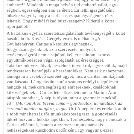
emberré!” Mindenki a maga helyén tud emberré válni, egy-
ségben, egész-ségben élni az életét. Én lelki igazgatóként
büszke vagyok, hogy a caritasos csapat egységének része
lehetek. Hogy miből fakad büszkeségem? Kiderül e kötet
riportjaiból.”
A katolikus egyház szeretetszolgálatának tevékenységét e kötet
hasábjain dr. Kovács Gergely érsek is méltatja: „A
Gyulafehérvári Caritas a katolikus egyháznak,
főegyházmegyénknek az a szervezete, melynek
tevékenységéről nem a sajtóból kell értesülnöm: szoros
együttműködésben végzi szolgálatát az érsekséggel.
Találkozunk vezetőivel, beszélnek terveikről, egyeztetünk, majd
rendszeresen benyújtják a beszámolókat. Nem esik nehezemre
támogatni a cselekvő szeretet ügyét, hisz a Caritas munkájának
van látszata. Látogatásaim során számos erdélyi településen
hangzik el, mekkora segítség az embereknek, családoknak,
közösségeknek a Caritas léte. Tiszteletreméltó Márton Áron
püspök mondta: „A nép is olyan, mint a gyermek: tettekből
ért.”
(Márton Áron breviáriuma – gondolatok, útmutatások az
esztendő minden napjára, május 18.)
A nép érti és értékeli, amit
a több mint hatszáz fős munkaközösség tesz, a gondviselés
tükrét hozván a hétköznapokban. Természetes, hogy nemcsak a
Caritas-ellátottak, hanem a szervezet munkatársai is
nehézségekkel küszködnek időnként. Így vagyunk ezzel