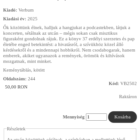
Kiadó:
Verbum
Kiadási év:
2025
Ők közöttünk élnek, halljuk a hangjukat a podcastekben, látjuk a
koncerten, sétálnak az utcán – mégis sokan csak misztikus
figuraként gondolnak rájuk. Ez a könyv 37 erdélyi szerzetes és pap
életébe enged betekintést: a hivatásról, a szívükhöz közel álló
kérdésekről és a mindennapi hobbikról. Nem csodabogarak, hanem
emberek, akiket ugyanazok a remények, örömök és kihívások
mozgatnak, mint minket.
Keménytáblás, kötött
Oldalszám:
244
Kód:
VB2502
50,00 RON
Raktáron
Mennyiség
Részletek
Az utcán közöttünk sétálnak, a színházban a mellettünk lévő