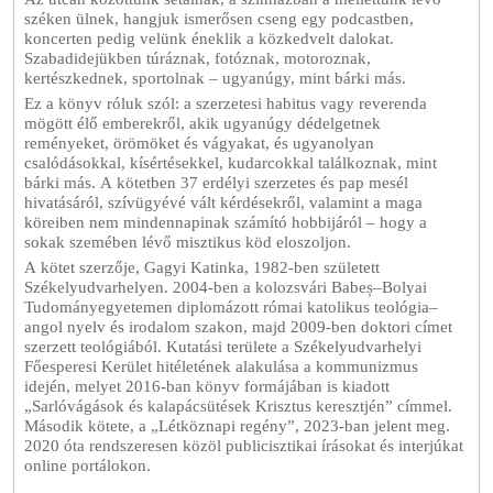
széken ülnek, hangjuk ismerősen cseng egy podcastben,
koncerten pedig velünk éneklik a közkedvelt dalokat.
Szabadidejükben túráznak, fotóznak, motoroznak,
kertészkednek, sportolnak – ugyanúgy, mint bárki más.
Ez a könyv róluk szól: a szerzetesi habitus vagy reverenda
mögött élő emberekről, akik ugyanúgy dédelgetnek
reményeket, örömöket és vágyakat, és ugyanolyan
csalódásokkal, kísértésekkel, kudarcokkal találkoznak, mint
bárki más. A kötetben 37 erdélyi szerzetes és pap mesél
hivatásáról, szívügyévé vált kérdésekről, valamint a maga
köreiben nem mindennapinak számító hobbijáról – hogy a
sokak szemében lévő misztikus köd eloszoljon.
A kötet szerzője, Gagyi Katinka, 1982-ben született
Székelyudvarhelyen. 2004-ben a kolozsvári Babeș–Bolyai
Tudományegyetemen diplomázott római katolikus teológia–
angol nyelv és irodalom szakon, majd 2009-ben doktori címet
szerzett teológiából. Kutatási területe a Székelyudvarhelyi
Főesperesi Kerület hitéletének alakulása a kommunizmus
idején, melyet 2016-ban könyv formájában is kiadott
„Sarlóvágások és kalapácsütések Krisztus keresztjén” címmel.
Második kötete, a „Létköznapi regény”, 2023-ban jelent meg.
2020 óta rendszeresen közöl publicisztikai írásokat és interjúkat
online portálokon.