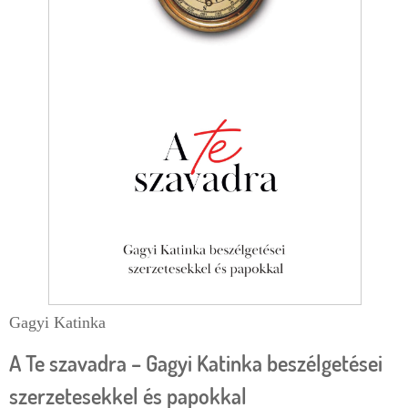
e
r
g
l
i
a
h
p
e
l
y
Gagyi Katinka
A Te szavadra – Gagyi Katinka beszélgetései
szerzetesekkel és papokkal