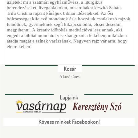
üzletek: mi a szatmári egyházművész, a liturgikus
berendezéseket, üvegablakokat, miseruhákat készítő Sabáu-
Trifu Cristina rajzait kínáljuk bibliai idézetekkel. Az ősi
bölcsességet kifejező mondatok és a hozzájuk csatlakozó rajzok
felnőttnek, gyermeknek segít kikapcsolódni, elcsendesedni,
megpihenni. A kreatív időtöltés meditációvá lesz annak, aki
engedi a bibliai mondatot visszhangozni a lelkében, miközben
átadja magát a színek varázsának. Negyven rajz vár arra, hogy
életre keljen!
Kosár
A kosár üres.
Lapjaink
Kövess minket Facebookon!