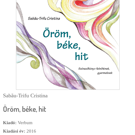
e
r
g
l
i
a
h
p
e
l
y
Sabău-Trifu Cristina
Öröm, béke, hit
Kiadó:
Verbum
Kiadási év:
2016