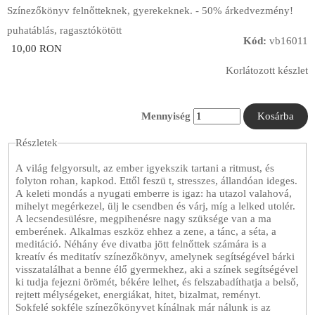
Színezőkönyv felnőtteknek, gyerekeknek. - 50% árkedvezmény!
puhatáblás, ragasztókötött
Kód:
vb16011
10,00 RON
Korlátozott készlet
Mennyiség
Részletek
A világ felgyorsult, az ember igyekszik tartani a ritmust, és
folyton rohan, kapkod. Ettől feszü t, stresszes, állandóan ideges.
A keleti mondás a nyugati emberre is igaz: ha utazol valahová,
mihelyt megérkezel, ülj le csendben és várj, míg a lelked utolér.
A lecsendesülésre, megpihenésre nagy szüksége van a ma
emberének. Alkalmas eszköz ehhez a zene, a tánc, a séta, a
meditáció. Néhány éve divatba jött felnőttek számára is a
kreatív és meditatív színezőkönyv, amelynek segítségével bárki
visszatalálhat a benne élő gyermekhez, aki a színek segítségével
ki tudja fejezni örömét, békére lelhet, és felszabadíthatja a belső,
rejtett mélységeket, energiákat, hitet, bizalmat, reményt.
Sokfelé sokféle színezőkönyvet kínálnak már nálunk is az