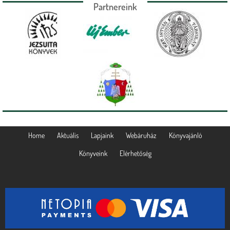
Partnereink
Home
Aktuális
Lapjaink
Webáruház
Könyvajánló
Könyveink
Elérhetőség