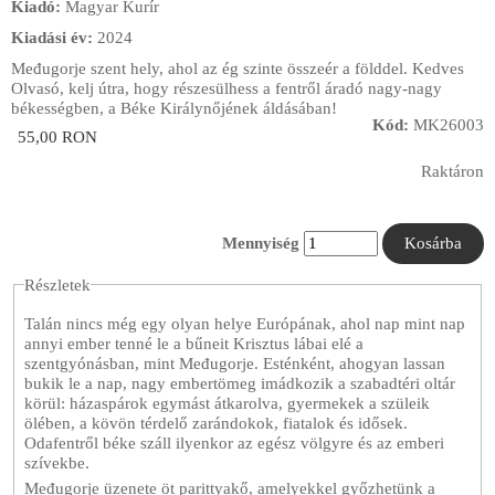
Kiadó:
Magyar Kurír
Kiadási év:
2024
Međugorje szent hely, ahol az ég szinte összeér a földdel. Kedves
Olvasó, kelj útra, hogy részesülhess a fentről áradó nagy-nagy
békességben, a Béke Királynőjének áldásában!
Kód:
MK26003
55,00 RON
Raktáron
Mennyiség
Részletek
Talán nincs még egy olyan helye Európának, ahol nap mint nap
annyi ember tenné le a bűneit Krisztus lábai elé a
szentgyónásban, mint Međugorje. Esténként, ahogyan lassan
bukik le a nap, nagy embertömeg imádkozik a szabadtéri oltár
körül: házaspárok egymást átkarolva, gyermekek a szüleik
ölében, a kövön térdelő zarándokok, fiatalok és idősek.
Odafentről béke száll ilyenkor az egész völgyre és az emberi
szívekbe.
Međugorje üzenete öt parittyakő, amelyekkel győzhetünk a