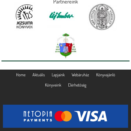
Partnereink
Home
Aktuális
Lapjaink
Webáruház
Könyvajánló
Könyveink
Elérhetőség