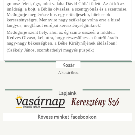
gonosz felett, úgy, mint valaha Dávid Góliát felett. Az öt kő az
imádság, a böjt, a Biblia olvasása, a szentgyónás és a szentmise.
Međugorje megtérésre hív, egy erőteljesebb, hitelesebb
kereszténységre. Mennyire nagy szüksége volna erre a kissé
langyos, megfáradt európai kereszténységünknek!
Međugorje szent hely, ahol az ég szinte összeér a földdel.
Kedves Olvasó, kelj útra, hogy részesülhess a fentről áradó
nagy-nagy békességben, a Béke Királynőjének áldásában!
(Székely János, szombathelyi megyés püspök)
Kosár
A kosár üres.
Lapjaink
Kövess minket Facebookon!