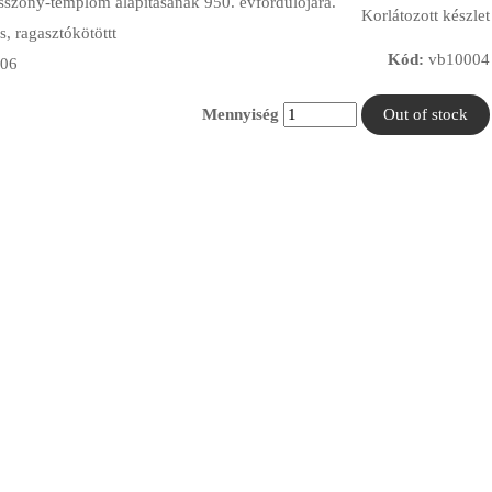
szony-templom alapításának 950. évfordulójára.
Korlátozott készlet
, ragasztókötöttt
Kód:
vb10004
06
Mennyiség