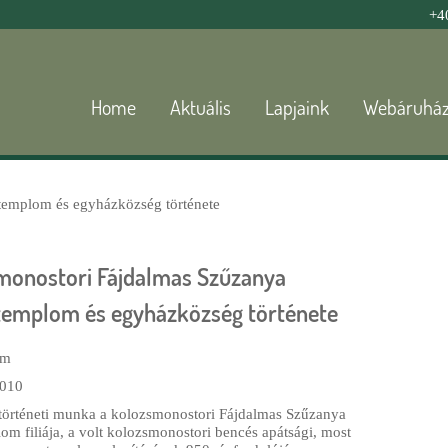
Jump to navigation
+4
Home
Aktuális
Lapjaink
Webáruhá
templom és egyházközség története
monostori Fájdalmas Szűzanya
templom és egyházközség története
um
010
történeti munka a kolozsmonostori Fájdalmas Szűzanya
om filiája, a volt kolozsmonostori bencés apátsági, most