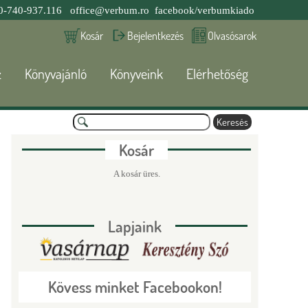
0-740-937.116
office@verbum.ro
facebook/verbumkiado
Kosár
Bejelentkezés
Olvasósarok
z
Könyvajánló
Könyveink
Elérhetőség
K
e
K
r
Kosár
e
s
e
A kosár üres.
é
s
r
Lapjaink
e
s
Kövess minket Facebookon!
é