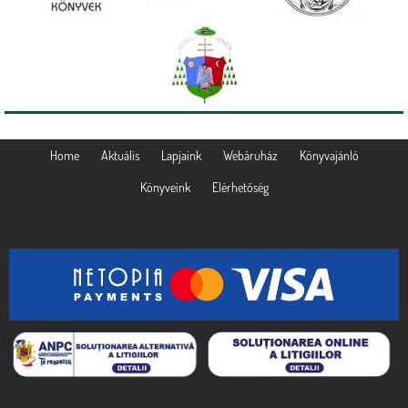
Home
Aktuális
Lapjaink
Webáruház
Könyvajánló
Könyveink
Elérhetőség