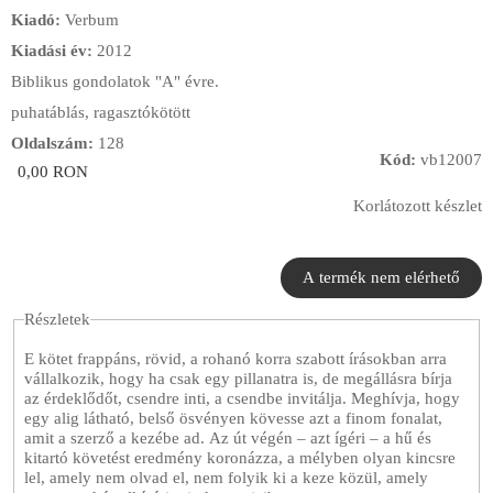
Kiadó:
Verbum
Kiadási év:
2012
Biblikus gondolatok "A" évre.
puhatáblás, ragasztókötött
Oldalszám:
128
Kód:
vb12007
0,00 RON
Korlátozott készlet
Részletek
E kötet frappáns, rövid, a rohanó korra szabott írásokban arra
vállalkozik, hogy ha csak egy pillanatra is, de megállásra bírja
az érdeklődőt, csendre inti, a csendbe invitálja. Meghívja, hogy
egy alig látható, belső ösvényen kövesse azt a finom fonalat,
amit a szerző a kezébe ad. Az út végén – azt ígéri – a hű és
kitartó követést eredmény koronázza, a mélyben olyan kincsre
lel, amely nem olvad el, nem folyik ki a keze közül, amely