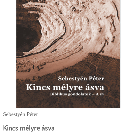
e
r
g
l
i
a
h
p
e
l
y
Sebestyén Péter
Kincs mélyre ásva