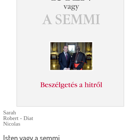
e
r
g
l
i
a
h
p
e
l
y
Sarah
Robert - Diat
Nicolas
Isten vagy a semmi