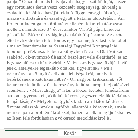
papja!” Ő azonban kis batyujával elhagyja szülőfaluját, s ezzel
egy fordulatos életút veszi kezdetét: szegénység, távolság a
családtól, később a hazáját feldúló függetlenségi háború, a
marxis-ta diktatúra és ezzel együtt a katonai üldöztetés… Ám
Robert minden gátló körülmény ellenére kitart elhatá-rozása
mellett, s mindössze 34 éves, amikor VI. Pál pápa kinevezi
püspökké. Ekkor ő a világ legfiatalabb fő-pásztora. Az azóta
eltelt évtizedekben több fontos egyházi megbízatást is betöltött,
s ma az Istentiszteleti és Szentségi Fegyelmi Kongregáció
bíboros- prefektusa. Ebben a könyvben Nicolas Diat Vatikán-
szakértő, ok-nyomozó újságíró beszélget vele életútjáról, és az
Egyház időszerű kérdéseiről. • Melyek az Egyház jövőjét illető
jelek, amelyekre leginkább oda kell figyelnünk? • Mi a
véleménye a könnyű és divatos lelkiségekről, amelyek
beférkőznek a katolikus hitbe? • Ön nagyon kritikusnak, sőt
keménynek tűnik az ősi keresztény kultúra európai fejlődésével
szemben… • Miért „hagyja” Isten a Közel-Keleten lemészárolni
azokat a gyermekeit, akik hűek hozzá, egészen életük fájdalmas
felajánlásáig? • Melyek az Egyház kudarcai? Bátor kérdések –
őszinte válaszok: ezek a legfőbb jellemzői a könyvnek, amely
nem csupán a problémákról szól, hanem a lelki megújulásban és
az Isten felé fordulásban gyökerező megoldásokról is.
Kosár