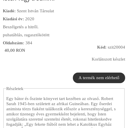
Kiadó:
Szent István Társulat
Kiadási év:
2020
Beszélgetés a hitről.
puhatáblás, ragasztókötött
Oldalszám:
384
Kód:
szit20004
40,00 RON
Korlátozott készlet
Részletek
Egy bátor és őszinte könyvet tart kezében az olvasó. Robert
Sarah 1945-ben született az afrikai Guineában. Egy őserdei
animista törzs fiaként találkozik először a kereszténységgel, s
amikor tizenegy éves gyermekként bejelenti, hogy Isten
szolgálatára szeretné szentelni életét, rokonai hitetlenkedve
fogadják: „Egy fekete fiúból nem lehet a Katolikus Egyház