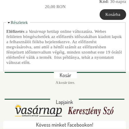
Kód:
30-napra
20,00 RON
E
Részletek
l
Előfizetés
a
Vasárnap
hetilap online változatára. Webes
r
felületen böngészhetőek az előfizetés időszakában kiadott lapok
e
a felhasználói fiókba bejelentkezve. Az előfizetést
j
megvásárolva, ami attól a héttől számít az előfizetésben
t
fémjelzett időintervallum végéig, minden szombat este 19 órától
é
elérhetővé válik a termék friss példánya, tehát a nyomtatott
s
változat előtt.
Kosár
A kosár üres.
Lapjaink
Kövess minket Facebookon!