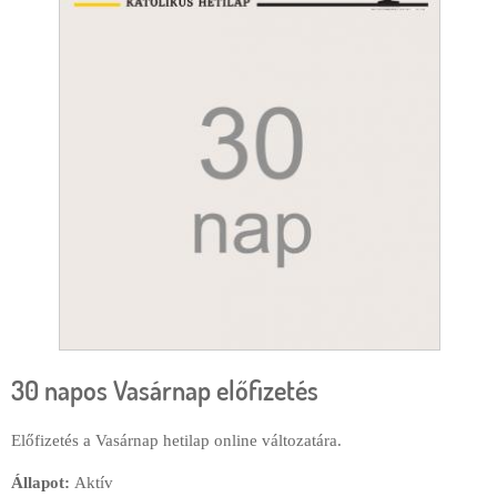
e
r
g
l
i
a
h
p
e
l
y
30 napos Vasárnap előfizetés
Előfizetés a Vasárnap hetilap online változatára.
Állapot:
Aktív