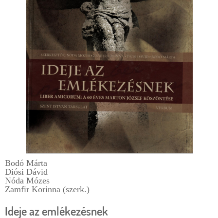
r
m
Bodó Márta
Diósi Dávid
Nóda Mózes
Zamfir Korinna (szerk.)
Ideje az emlékezésnek