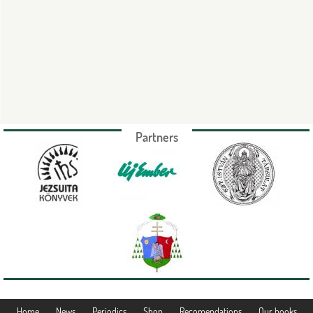
Partners
Home
News
Periodics
Shop
Recomendations
Our books