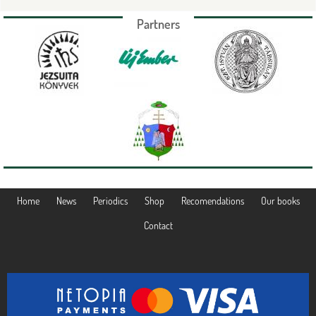
Partners
Home
News
Periodics
Shop
Recomendations
Our books
Contact