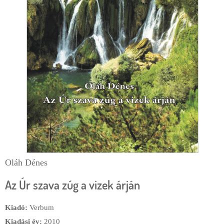
r
m
Oláh Dénes
Az Úr szava zúg a vizek árján
Kiadó:
Verbum
Kiadási év:
2010