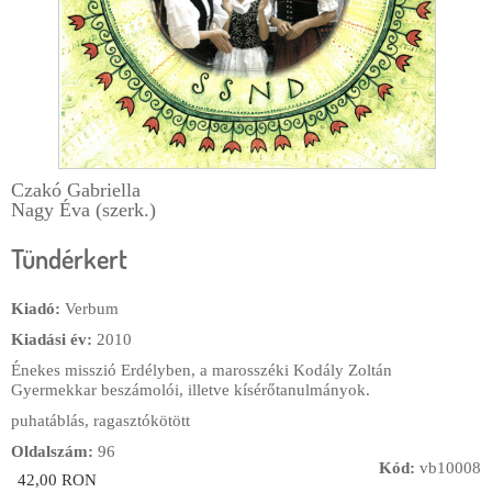
r
m
Czakó Gabriella
Nagy Éva (szerk.)
Tündérkert
Kiadó:
Verbum
Kiadási év:
2010
Énekes misszió Erdélyben, a marosszéki Kodály Zoltán
Gyermekkar beszámolói, illetve kísérőtanulmányok.
puhatáblás, ragasztókötött
Oldalszám:
96
Kód:
vb10008
42,00 RON