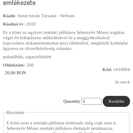
emlékezete
Kiadó:
Szent István Társulat - Verbum
Kiadási év:
2018
Ez a kötet az egykori zetelaki plébános Sebestyén Mózes tragikus
véget ért lelkipásztor működésével és a meggyilkolásával
kapcsolatos dokumentumokat teszi elérhetővé, megfelelő korképbe
ágyazva az olvasóközönség számára.
puhatáblás, ragasztókötött
Oldalszám:
208
Kód:
vb18004
20,00 RON
In stock
Quantity
Részletek
E kötet nem a zetelaki plébánia történetét, még csak nem is
Sebestyén Mózes zetelaki plébános életrajzát tartalmazza,