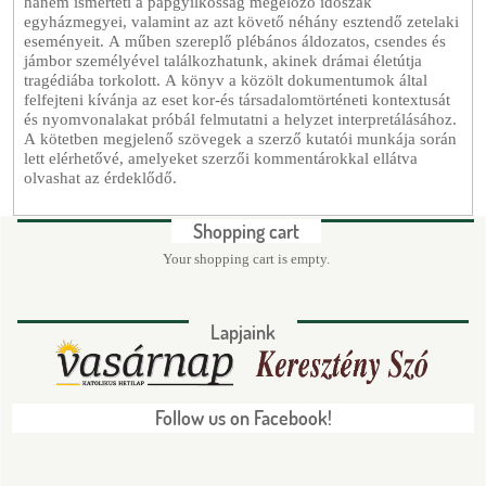
hanem ismerteti a papgyilkosság megelőző időszak
egyházmegyei, valamint az azt követő néhány esztendő zetelaki
eseményeit. A műben szereplő plébános áldozatos, csendes és
jámbor személyével találkozhatunk, akinek drámai életútja
tragédiába torkolott. A könyv a közölt dokumentumok által
felfejteni kívánja az eset kor-és társadalomtörténeti kontextusát
és nyomvonalakat próbál felmutatni a helyzet interpretálásához.
A kötetben megjelenő szövegek a szerző kutatói munkája során
lett elérhetővé, amelyeket szerzői kommentárokkal ellátva
olvashat az érdeklődő.
Shopping cart
Your shopping cart is empty.
Lapjaink
Follow us on Facebook!