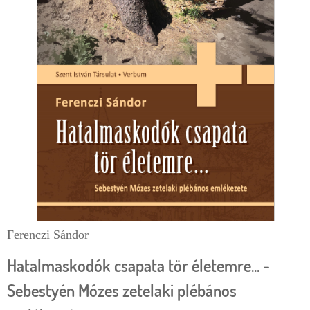
r
m
Ferenczi Sándor
Hatalmaskodók csapata tör életemre... -
Sebestyén Mózes zetelaki plébános