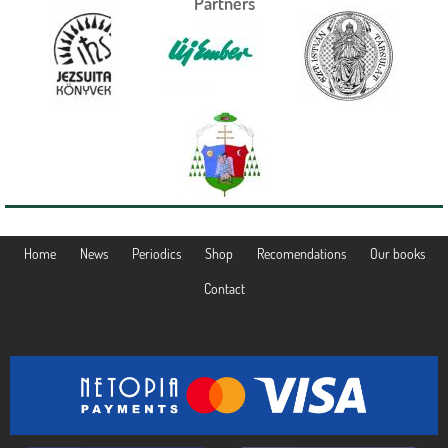
Partners
Home
News
Periodics
Shop
Recomendations
Our books
Contact