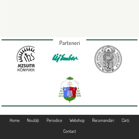
Parteneri
Home
Noutăţi
Periodice
Webshop
Recomandări
Cărţi
Contact