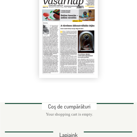
d
e
c
ă
u
t
a
r
e
Coş de cumpărături
Your shopping cart is empty.
Lapjaink