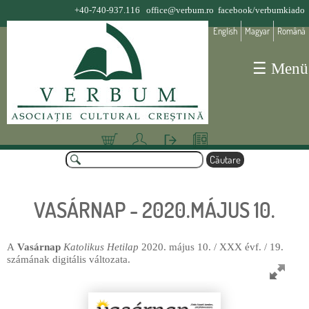
Jump to navigation
+40-740-937.116
office@verbum.ro
facebook/verbumkiado
English
Magyar
Română
☰ Menü
Coş
Deta
Aute
Olva
C
lii
ntifi
sósa
ă
F
cont
care
rok
u
o
t
VASÁRNAP - 2020.MÁJUS 10.
a
r
r
m
e
u
A
Vasárnap
Katolikus Hetilap
2020. május 10. / XXX évf. / 19.
számának digitális változata.
l
a
r