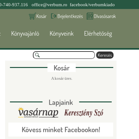
0-740-937.116
office@verbum.ro
facebook/verbumkiado
Kosár
Bejelentkezés
Olvasósarok
z
Könyvajánló
Könyveink
Elérhetőség
K
e
K
r
Kosár
e
s
e
A kosár üres.
é
s
r
Lapjaink
e
s
Kövess minket Facebookon!
é