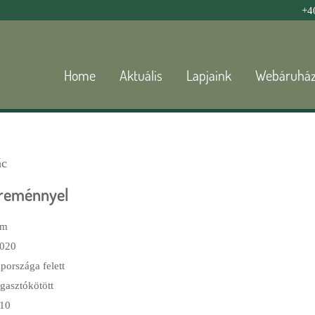
Jump to navigation
+4
Home
Aktuális
Lapjaink
Webáruhá
ác
s reménnyel
um
020
országa felett
agasztókötött
10