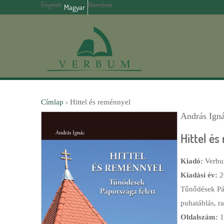
English
Română
Magyar
Címlap
›
Hittel és reménnyel
András Ign
J
Hittel é
e
Kiadó:
Verb
l
Kiadási év:
2
e
Tűnődések Páp
puhatáblás, r
n
Oldalszám:
1