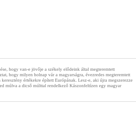
se, hogy van-e jövője a székely elődeink által megteremtett
ztat, hogy milyen holnap vár a magyarságra, évezredes megteremtett
a keresztény értékekre épített Európának. Lesz-e, aki újra megszerezze
zed múlva a dicső múlttal rendelkező Kászonfeltízen egy magyar