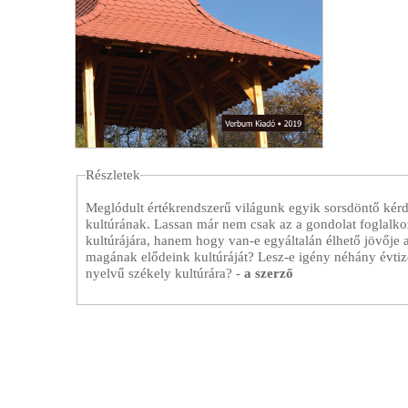
l
e
g
i
h
Részletek
Meglódult értékrendszerű világunk egyik sorsdöntő kérdé
e
kultúrának. Lassan már nem csak az a gondolat foglalko
kultúrájára, hanem hogy van-e egyáltalán élhető jövője 
l
magának elődeink kultúráját? Lesz-e igény néhány évti
nyelvű székely kultúrára? -
a szerző
y