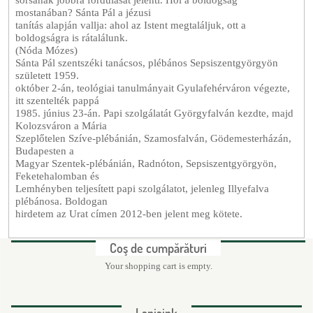
sorsának jobbra fordulását jelenti. Hol a boldogság
mostanában? Sánta Pál a jézusi
tanítás alapján vallja: ahol az Istent megtaláljuk, ott a
boldogságra is rátalálunk.
(Nóda Mózes)
Sánta Pál szentszéki tanácsos, plébános Sepsiszentgyörgyön
született 1959.
október 2-án, teológiai tanulmányait Gyulafehérváron végezte,
itt szentelték pappá
1985. június 23-án. Papi szolgálatát Györgyfalván kezdte, majd
Kolozsváron a Mária
Szeplőtelen Szíve-plébánián, Szamosfalván, Gödemesterházán,
Budapesten a
Magyar Szentek-plébánián, Radnóton, Sepsiszentgyörgyön,
Feketehalomban és
Lemhényben teljesített papi szolgálatot, jelenleg Illyefalva
plébánosa. Boldogan
hirdetem az Urat címen 2012-ben jelent meg kötete.
Coş de cumpărături
Your shopping cart is empty.