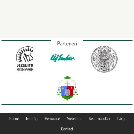
Parteneri
Home
Noutăţi
Periodice
Webshop
Recomandări
Cărţi
Contact