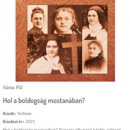
d
e
c
ă
u
t
a
r
e
Sánta Pál
Hol a boldogság mostanában?
Kiadó:
Verbum
Kiadási év:
2025
Hol a boldogság mostanában? Naponta elhangzó kérdés, teljesen