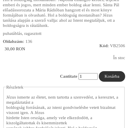
emberi és jogos, mert minden ember boldog akar lenni. Sánta Pál
előadássorozata a Mária Rádióban hangzott el és most könyv
formájában is olvasható. Hol a boldogság mostanában? Jézus
tanítása alapján a szerző vallja: ahol az Istent megtaláljuk, ott a
boldogságra is rátalálunk.
puhatáblás, ragasztott
Oldalszám:
136
Kód:
VB2506
30,00 RON
În stoc
Cantitate
Részletek
Jézus ismerte az életet, nem tartotta a szenvedést, a keresztet, a
megaláztatást a
boldogság forrásának, az isteni gondviselésbe vetett bizalmat
viszont igen. A Jézus
hirdette Isten országa, amely vele elkezdodött, a
kiszolgáltatottak és kisemmizettek