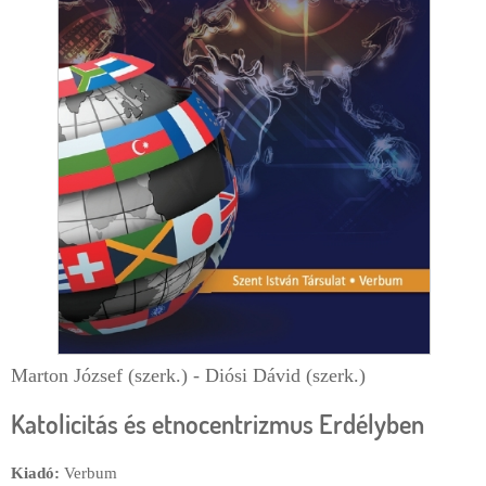
d
e
c
ă
u
t
a
r
e
Marton József (szerk.) - Diósi Dávid (szerk.)
Katolicitás és etnocentrizmus Erdélyben
Kiadó:
Verbum