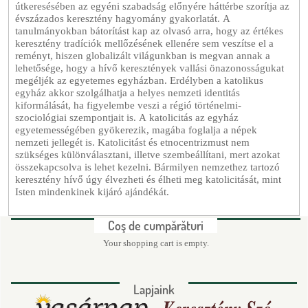
útkeresésében az egyéni szabadság előnyére háttérbe szorítja az
évszázados keresztény hagyomány gyakorlatát. A
tanulmányokban bátorítást kap az olvasó arra, hogy az értékes
keresztény tradíciók mellőzésének ellenére sem veszítse el a
reményt, hiszen globalizált világunkban is megvan annak a
lehetősége, hogy a hívő keresztények vallási önazonosságukat
megéljék az egyetemes egyházban. Erdélyben a katolikus
egyház akkor szolgálhatja a helyes nemzeti identitás
kiformálását, ha figyelembe veszi a régió történelmi-
szociológiai szempontjait is. A katolicitás az egyház
egyetemességében gyökerezik, magába foglalja a népek
nemzeti jellegét is. Katolicitást és etnocentrizmust nem
szükséges különválasztani, illetve szembeállítani, mert azokat
összekapcsolva is lehet kezelni. Bármilyen nemzethez tartozó
keresztény hívő úgy élvezheti és élheti meg katolicitását, mint
Isten mindenkinek kijáró ajándékát.
Coş de cumpărături
Your shopping cart is empty.
Lapjaink