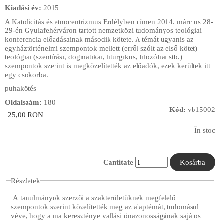
Kiadási év:
2015
A Katolicitás és etnocentrizmus Erdélyben címen 2014. március 28-
29-én Gyulafehérváron tartott nemzetközi tudományos teológiai
konferencia előadásainak második kötete. A témát ugyanis az
egyháztörténelmi szempontok mellett (erről szólt az első kötet)
teológiai (szentírási, dogmatikai, liturgikus, filozófiai stb.)
szempontok szerint is megközelítették az előadók, ezek kerültek itt
egy csokorba.
puhakötés
Oldalszám:
180
Kód:
vb15002
25,00 RON
În stoc
Cantitate
Részletek
A tanulmányok szerzői a szakterületüknek megfelelő
szempontok szerint közelítették meg az alaptémát, tudomásul
véve, hogy a ma kereszténye vallási önazonosságának sajátos