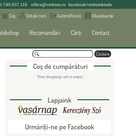
0-740-937.116
office@verbum.ro
facebook/verbumkiado
Coş
Detalii cont
Autentificare
Olvasósarok
Webshop
Recomandări
Cărţi
Contact
C
ă
F
u
Coş de cumpărături
t
a
o
Your shopping cart is empty.
r
e
r
Lapjaink
m
u
Urmăriţi-ne pe Facebook
l