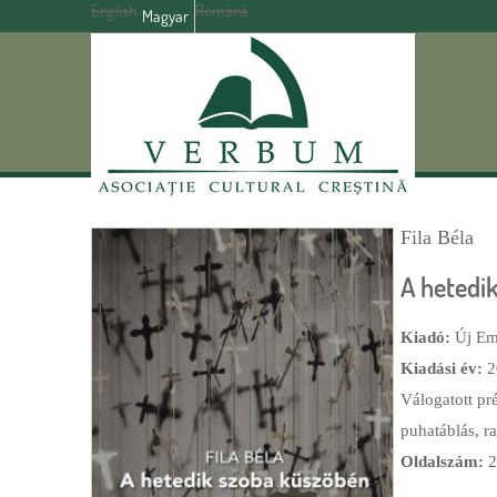
English
Română
Magyar
Fila Béla
A hetedi
Kiadó:
Új Em
Kiadási év:
2
Válogatott pr
puhatáblás, r
Oldalszám:
2