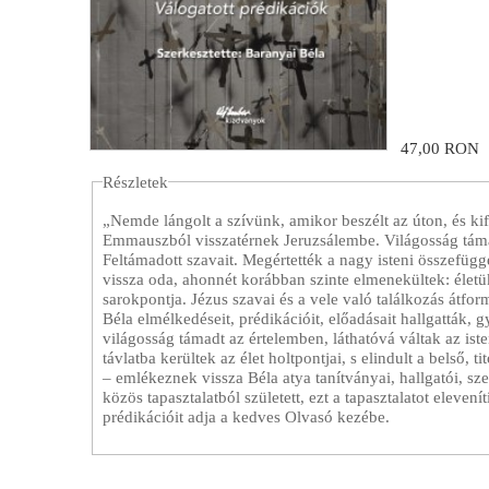
47,00 RON
Részletek
„Nemde lángolt a szívünk, amikor beszélt az úton, és ki
Emmauszból visszatérnek Jeruzsálembe. Világosság táma
Feltámadott szavait. Megértették a nagy isteni összefüg
vissza oda, ahonnét korábban szinte elmenekültek: életü
sarokpontja. Jézus szavai és a vele való találkozás átfor
Béla elmélkedéseit, prédikációit, előadásait hallgatták, 
világosság támadt az értelemben, láthatóvá váltak az iste
távlatba kerültek az élet holtpontjai, s elindult a belső
– emlékeznek vissza Béla atya tanítványai, hallgatói, sz
közös tapasztalatból született, ezt a tapasztalatot elev
prédikációit adja a kedves Olvasó kezébe.