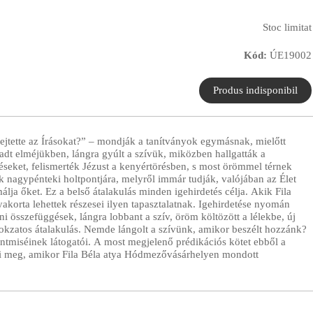
Stoc limitat
Kód:
ÚE19002
fejtette az Írásokat?” – mondják a tanítványok egymásnak, mielőtt
dt elméjükben, lángra gyúlt a szívük, miközben hallgatták a
géseket, felismerték Jézust a kenyértörésben, s most örömmel térnek
k nagypénteki holtpontjára, melyről immár tudják, valójában az Élet
málja őket. Ez a belső átalakulás minden igehirdetés célja. Akik Fila
gyakorta lehettek részesei ilyen tapasztalatnak. Igehirdetése nyomán
ni összefüggések, lángra lobbant a szív, öröm költözött a lélekbe, új
, titokzatos átalakulás. Nemde lángolt a szívünk, amikor beszélt hozzánk?
entmiséinek látogatói. A most megjelenő prédikációs kötet ebből a
eníti meg, amikor Fila Béla atya Hódmezővásárhelyen mondott