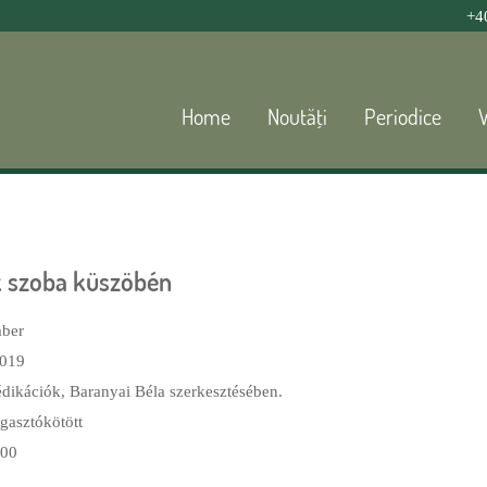
Jump to navigation
+4
Home
Noutăţi
Periodice
k szoba küszöbén
ber
019
édikációk, Baranyai Béla szerkesztésében.
agasztókötött
00