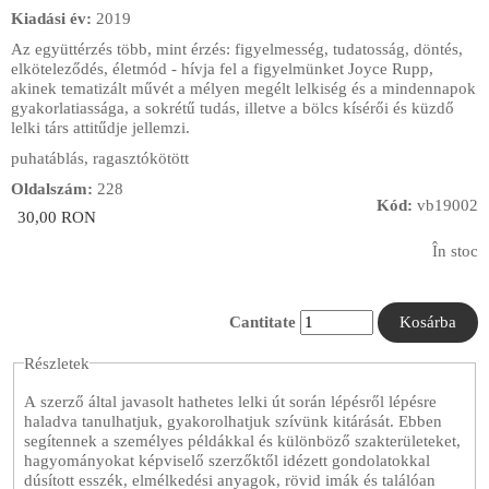
Kiadási év:
2019
Az együttérzés több, mint érzés: figyelmesség, tudatosság, döntés,
elköteleződés, életmód - hívja fel a figyelmünket Joyce Rupp,
akinek tematizált művét a mélyen megélt lelkiség és a mindennapok
gyakorlatiassága, a sokrétű tudás, illetve a bölcs kísérői és küzdő
lelki társ attitűdje jellemzi.
puhatáblás, ragasztókötött
Oldalszám:
228
Kód:
vb19002
30,00 RON
În stoc
Cantitate
Részletek
A szerző által javasolt hathetes lelki út során lépésről lépésre
haladva tanulhatjuk, gyakorolhatjuk szívünk kitárását. Ebben
segítennek a személyes példákkal és különböző szakterületeket,
hagyományokat képviselő szerzőktől idézett gondolatokkal
dúsított esszék, elmélkedési anyagok, rövid imák és találóan