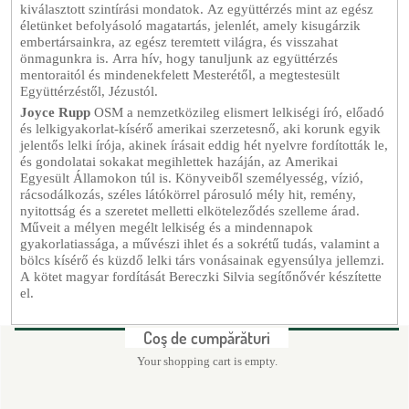
kiválasztott szintírási mondatok. Az együttérzés mint az egész
életünket befolyásoló magatartás, jelenlét, amely kisugárzik
embertársainkra, az egész teremtett világra, és visszahat
önmagunkra is. Arra hív, hogy tanuljunk az együttérzés
mentoraitól és mindenekfelett Mesterétől, a megtestesült
Együttérzéstől, Jézustól.
Joyce Rupp
OSM a nemzetközileg elismert lelkiségi író, előadó
és lelkigyakorlat-kísérő amerikai szerzetesnő, aki korunk egyik
jelentős lelki írója, akinek írásait eddig hét nyelvre fordították le,
és gondolatai sokakat megihlettek hazáján, az Amerikai
Egyesült Államokon túl is. Könyveiből személyesség, vízió,
rácsodálkozás, széles látókörrel párosuló mély hit, remény,
nyitottság és a szeretet melletti elköteleződés szelleme árad.
Műveit a mélyen megélt lelkiség és a mindennapok
gyakorlatiassága, a művészi ihlet és a sokrétű tudás, valamint a
bölcs kísérő és küzdő lelki társ vonásainak egyensúlya jellemzi.
A kötet magyar fordítását Bereczki Silvia segítőnővér készítette
el.
Coş de cumpărături
Your shopping cart is empty.