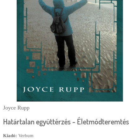
d
e
c
ă
u
t
a
r
e
Joyce Rupp
Határtalan együttérzés - Életmódteremtés
Kiadó:
Verbum