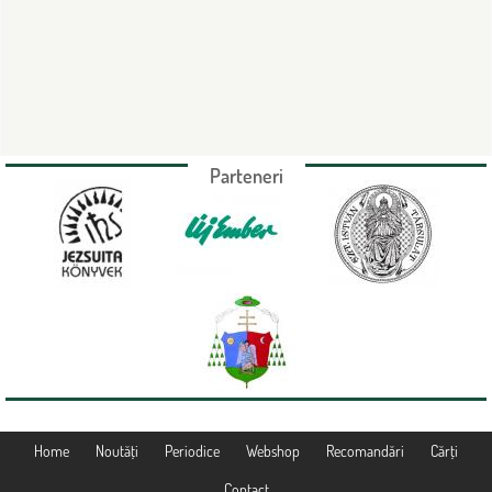
Parteneri
Home
Noutăţi
Periodice
Webshop
Recomandări
Cărţi
Contact