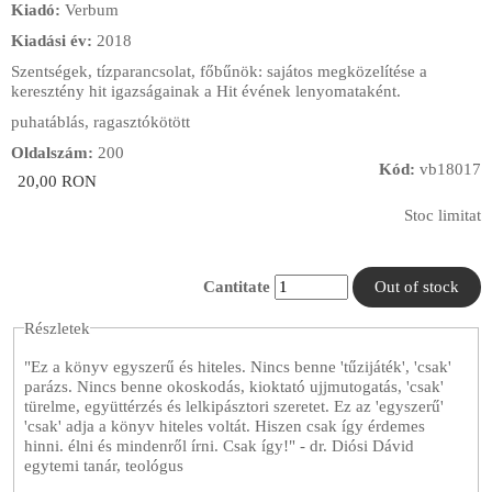
Kiadó:
Verbum
Kiadási év:
2018
Szentségek, tízparancsolat, főbűnök: sajátos megközelítése a
keresztény hit igazságainak a Hit évének lenyomataként.
puhatáblás, ragasztókötött
Oldalszám:
200
Kód:
vb18017
20,00 RON
Stoc limitat
Cantitate
Részletek
"Ez a könyv egyszerű és hiteles. Nincs benne 'tűzijáték', 'csak'
parázs. Nincs benne okoskodás, kioktató ujjmutogatás, 'csak'
türelme, együttérzés és lelkipásztori szeretet. Ez az 'egyszerű'
'csak' adja a könyv hiteles voltát. Hiszen csak így érdemes
hinni. élni és mindenről írni. Csak így!" - dr. Diósi Dávid
egytemi tanár, teológus