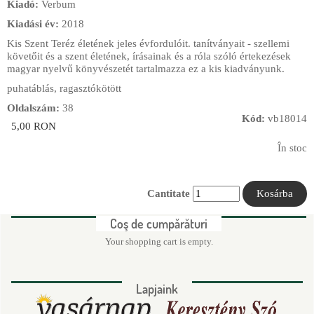
Kiadó:
Verbum
Kiadási év:
2018
Kis Szent Teréz életének jeles évfordulóit. tanítványait - szellemi
követőit és a szent életének, írásainak és a róla szóló értekezések
magyar nyelvű könyvészetét tartalmazza ez a kis kiadványunk.
puhatáblás, ragasztókötött
Oldalszám:
38
Kód:
vb18014
5,00 RON
În stoc
Cantitate
Coş de cumpărături
Your shopping cart is empty.
Lapjaink