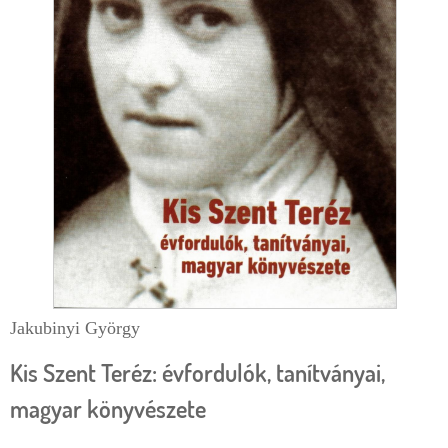
d
e
c
ă
u
t
a
r
e
Jakubinyi György
Kis Szent Teréz: évfordulók, tanítványai,
magyar könyvészete