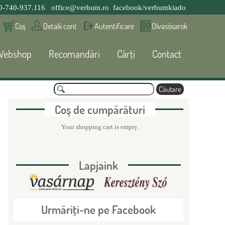
0-740-937.116
office@verbum.ro
facebook/verbumkiado
Coş
Detalii cont
Autentificare
Olvasósarok
Webshop
Recomandări
Cărţi
Contact
C
ă
F
u
Coş de cumpărături
t
a
o
Your shopping cart is empty.
r
e
r
Lapjaink
m
u
Urmăriţi-ne pe Facebook
l