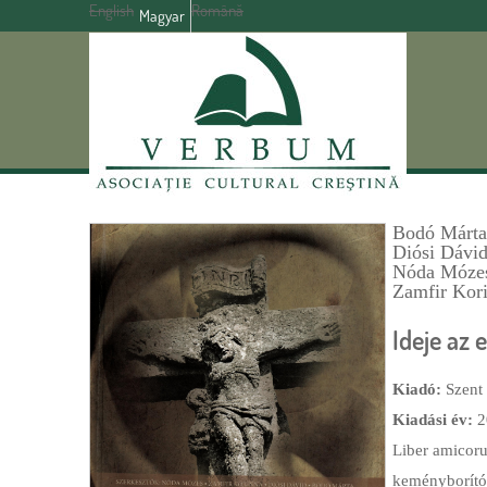
English
Română
Magyar
Bodó Márta
Diósi Dávi
Nóda Móze
Zamfir Kori
Ideje az
Kiadó:
Szent
Kiadási év:
2
Liber amicoru
keményborítós