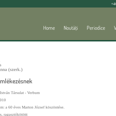
Jump to navigation
+4
Home
Noutăţi
Periodice
d
s
nna (szerk.)
 emlékezésnek
 István Társulat - Verbum
010
m: a 60 éves Marton József köszöntése.
, ragasztókötöttt