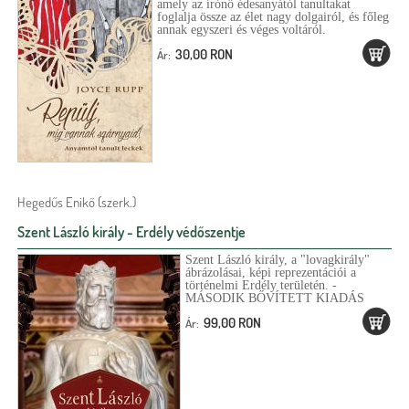
amely az írónő édesanyától tanultakat
foglalja össze az élet nagy dolgairól, és főleg
annak egyszeri és véges voltáról.
30,00 RON
Ár:
Hegedűs Enikő (szerk.)
Szent László király - Erdély védőszentje
Szent László király, a "lovagkirály"
ábrázolásai, képi reprezentációi a
történelmi Erdély területén. -
MÁSODIK BŐVÍTETT KIADÁS
99,00 RON
Ár: