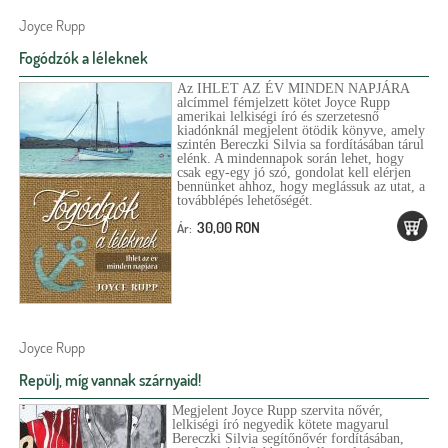
Joyce Rupp
Fogódzók a léleknek
Az IHLET AZ ÉV MINDEN NAPJÁRA
alcímmel fémjelzett kötet Joyce Rupp
amerikai lelkiségi író és szerzetesnő
kiadónknál megjelent ötödik könyve, amely
szintén Bereczki Silvia sa fordításában tárul
elénk. A mindennapok során lehet, hogy
csak egy-egy jó szó, gondolat kell elérjen
bennünket ahhoz, hogy meglássuk az utat, a
továbblépés lehetőségét.
30,00 RON
Ár:
Joyce Rupp
Repülj, míg vannak szárnyaid!
Megjelent Joyce Rupp szervita nővér,
lelkiségi író negyedik kötete magyarul
Bereczki Silvia segítőnővér fordításában,