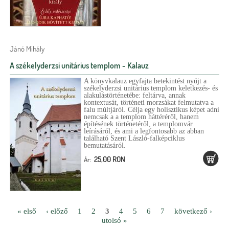
Jánó Mihály
A székelyderzsi unitárius templom - Kalauz
A könyvkalauz egyfajta betekintést nyújt a
székelyderzsi unitárius templom keletkezés- és
alakulástörténetébe: feltárva, annak
kontextusát, történeti morzsákat felmutatva a
falu múltjáról. Célja egy holisztikus képet adni
nemcsak a a templom háttéréről, hanem
építésének történetéről, a templomvár
leírásáról, és ami a legfontosabb az abban
található Szent László-falképciklus
bemutatásáról.
25,00 RON
Ár:
« első
‹ előző
1
2
3
4
5
6
7
következő ›
utolsó »