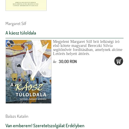
Margaret Silf
A káosz túloldala
Megjelent Margaret Silf brit lelkiségi író
első kötete magyarul Bereczki Silvia
segítőnővér fordításában, amelynek alcíme
Letörés helyett áttörés.
30,00 RON
Ár:
Balázs Katalin
Van emberem! Szeretetszolgálat Erdélyben