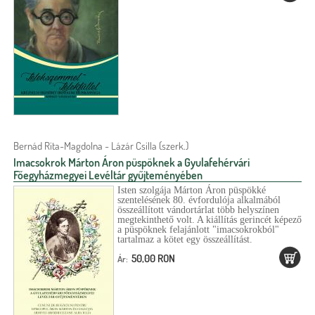
e
l
r
g
a
l
i
k
a
h
p
e
l
y
Bernád Rita-Magdolna - Lázár Csilla (szerk.)
Imacsokrok Márton Áron püspöknek a Gyulafehérvári
Főegyházmegyei Levéltár gyűjteményében
Isten szolgája Márton Áron püspökké
szentelésének 80. évfordulója alkalmából
összeállított vándortárlat több helyszínen
megtekinthető volt. A kiállítás gerincét képező
a püspöknek felajánlott "imacsokrokból"
tartalmaz a kötet egy összeállítást.
50,00 RON
Ár: