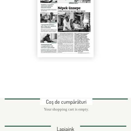
d
e
c
ă
u
t
a
r
e
Coş de cumpărături
Your shopping cart is empty.
Lapjaink