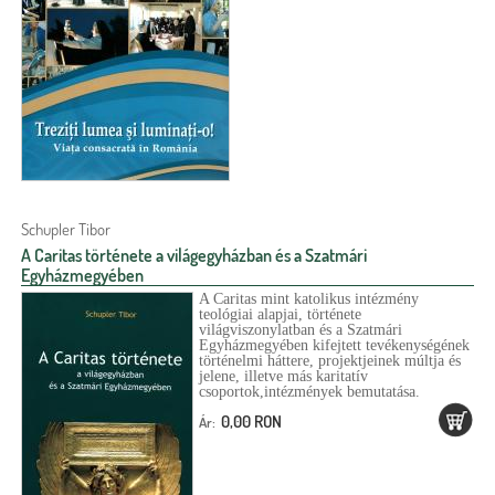
e
l
r
g
a
l
i
k
a
h
p
e
l
y
Schupler Tibor
A Caritas története a világegyházban és a Szatmári
Egyházmegyében
A Caritas mint katolikus intézmény
teológiai alapjai, története
világviszonylatban és a Szatmári
Egyházmegyében kifejtett tevékenységének
történelmi háttere, projektjeinek múltja és
jelene, illetve más karitatív
csoportok,intézmények bemutatása.
0,00 RON
Ár: