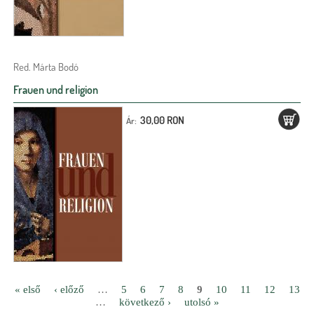
Red. Márta Bodó
Frauen und religion
30,00 RON
Ár:
« első
‹ előző
…
5
6
7
8
9
10
11
12
13
…
következő ›
utolsó »