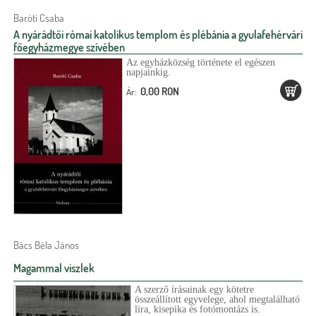
Baróti Csaba
A nyárádtői római katolikus templom és plébánia a gyulafehérvári
főegyházmegye szívében
Az egyházközség története el egészen
napjainkig.
0,00 RON
Ár:
Bács Béla János
Magammal viszlek
A szerző írásainak egy kötetre
összeállított egyvelege, ahol megtalálható
líra, kisepika és fotómontázs is.