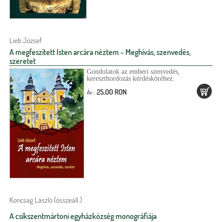
Lieb József
A megfeszített Isten arcára néztem - Meghívás, szenvedés,
szeretet
Gondolatok az emberi szenvedés,
kereszthordozás kérdésköréhez.
25,00 RON
Ár:
Koncsag László (összeáll.)
A csíkszentmártoni egyházközség monográfiája