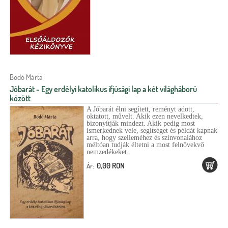
Bodó Márta
Jóbarát - Egy erdélyi katolikus ifjúsági lap a két világháború
között
A Jóbarát élni segített, reményt adott,
oktatott, művelt. Akik ezen nevelkedtek,
bizonyítják mindezt. Akik pedig most
ismerkednek vele, segítséget és példát kapnak
arra, hogy szelleméhez és színvonalához
méltóan tudják éltetni a most felnövekvő
nemzedékeket.
0,00 RON
Ár: