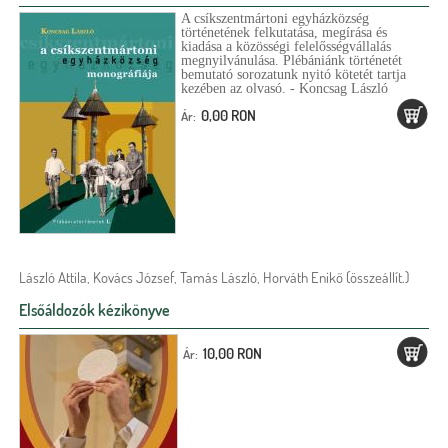
A csíkszentmártoni egyházközség
történetének felkutatása, megírása és
kiadása a közösségi felelősségvállalás
megnyilvánulása. Plébániánk történetét
bemutató sorozatunk nyitó kötetét tartja
kezében az olvasó. - Koncsag László
0,00 RON
Ár:
László Attila, Kovács József, Tamás László, Horváth Enikő (összeállít.)
Elsőáldozók kézikönyve
10,00 RON
Ár: