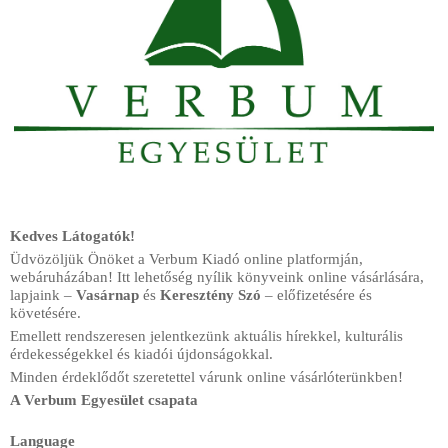
r
m
Kedves Látogatók!
Üdvözöljük Önöket a Verbum Kiadó online platformján,
webáruházában! Itt lehetőség nyílik könyveink online vásárlására,
lapjaink –
Vasárnap
és
Keresztény Szó
– előfizetésére és
követésére.
Emellett rendszeresen jelentkezünk aktuális hírekkel, kulturális
érdekességekkel és kiadói újdonságokkal.
Minden érdeklődőt szeretettel várunk online vásárlóterünkben!
A Verbum Egyesület csapata
Language