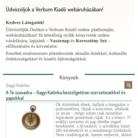
r
Üdvözöljük a Verbum Kiadó webáruházában!
Kövessen minket Facebookon!
Joyce Rupp-könyvcsomag karácsonyra
l
a
Kedves Látogatók!
Kedves Látogatók!
A Verbum Kiadó különleges
karácsonyi könyvcsomagja
segít
Kövessenek minket
lelassulni, elmélyülni és újra megtalálni a csendet a rohanó
Facebook-oldalunkon
is, ahol rendszeresen
p
Üdvözöljük Önöket a Verbum Kiadó online platformján,
beszámolunk újdonságainkról, megosztunk érdekességeket, napi
napokban.
webáruházában! Itt lehetőség nyílik könyveink online
tartalmakat, könyvajánlókat és egyéb, kiadónkkal kapcsolatos
vásárlására, lapjaink –
Rendelje meg
ITT
.
Vasárnap
és
Keresztény Szó
–
híreket. Maradjanak naprakészek, és legyenek részesei
előfizetésére és követésére.
közösségünknek!
Emellett rendszeresen jelentkezünk aktuális hírekkel, kulturális
érdekességekkel és kiadói újdonságokkal.
A csomagban található:
Könyvek
Új
Gagyi Katinka
A Te szavadra – Gagyi Katinka beszélgetései szerzetesekkel és
papokkal
Ők közöttünk élnek, halljuk a hangjukat a
podcastekben, látjuk a koncerten, sétálnak
az utcán – mégis sokan csak misztikus
figuraként gondolnak rájuk. Ez a könyv 37
erdélyi szerzetes és pap életébe enged
betekintést: a hivatásról, a szívükhöz közel
álló kérdésekről és a mindennapi hobbikról.
Nem csodabogarak, hanem emberek, akiket