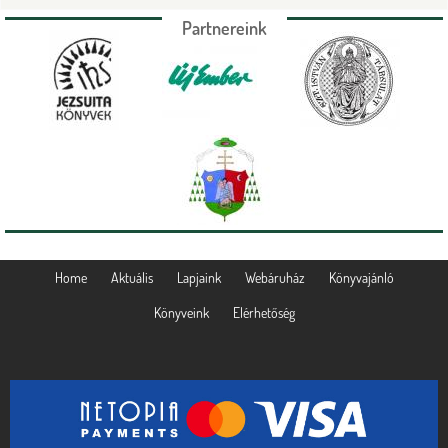
Partnereink
Home
Aktuális
Lapjaink
Webáruház
Könyvajánló
Könyveink
Elérhetőség