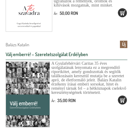
ugyanazok a remények, örömök és
kihívások mozgatnak, mint minket.
50,00 RON
Ár:
Új
Balázs Katalin
Válj emberré! – Szeretetszolgálat Erdélyben
A Gyulafehérvári Caritas 35 éves
szolgálatának lenyomata ez a megrendítő
riportkötet, amely gondozottak és segítők
találkozásain keresztül mutatja be a szeretet
apró, de életformáló jeleit. Balázs Katalin
érzékeny írásai emberi sorsokat, hitet és
reményt tárnak fel – a hétköznapok cselekvő
kereszténységének történeteit.
35,00 RON
Ár: