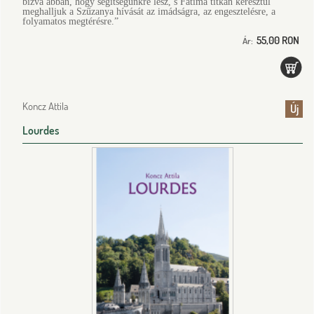
bízva abban, hogy segítségünkre lesz, s Fatima titkán keresztül
meghalljuk a Szűzanya hívását az imádságra, az engesztelésre, a
folyamatos megtérésre.”
55,00 RON
Ár:
Koncz Attila
Új
Lourdes