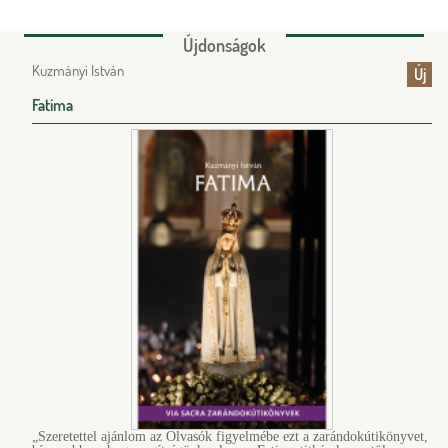
Újdonságok
Kuzmányi István
Új
Fatima
„Szeretettel ajánlom az Olvasók figyelmébe ezt a zarándok­útikönyvet,